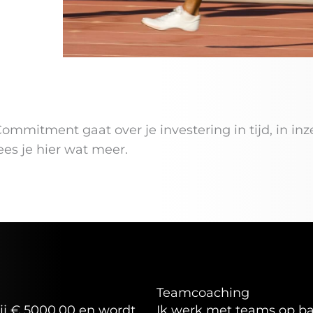
ommitment gaat over je investering in tijd, in inz
ees je hier wat meer.
Teamcoaching
ij € 5000,00 en wordt
Ik werk met teams op basi