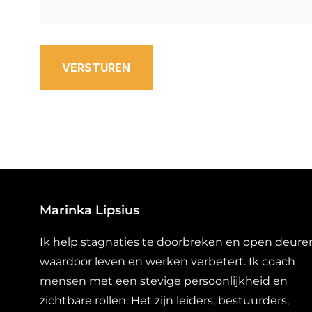
VERSTUREN
Marinka Lipsius
Ik help stagnaties te doorbreken en open deure
waardoor leven en werken verbetert. Ik coach
mensen met een stevige persoonlijkheid en
zichtbare rollen. Het zijn leiders, bestuurders,