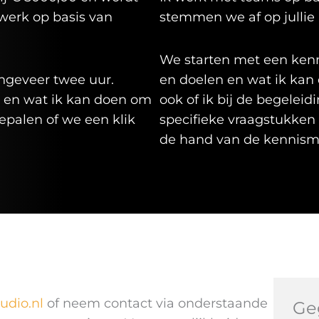
werk op basis van
stemmen we af op jullie
We starten met een kenn
 ongeveer twee uur.
en doelen en wat ik kan 
n en wat ik kan doen om
ook of ik bij de begeleid
palen of we een klik
specifieke vraagstukken (
de hand van de kennismak
udio.nl
of neem contact via onderstaande
Ge