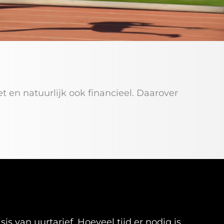
et en natuurlijk ook financieel. Daarover
s van uurtarief. Hoeveel tijd er nodig is