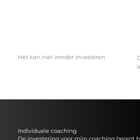
Het kan niet zonder investeren
C
l
Individuele coaching
De investering voor mijn coaching begint b