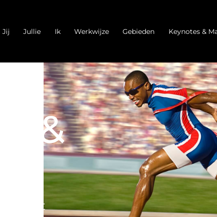
Jij
Jullie
Ik
Werkwijze
Gebieden
Keynotes & Ma
ng &
mmitment